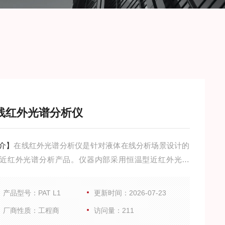
线红外光谱分析仪
介】
在线红外光谱分析仪是针对液体在线分析场景设计的
近红外光谱分析产品。仪器内部采用恒温型近红外光谱
并采用良好的热交换机构可以使仪器在温度苛刻的条件下
稳定工作。仪器配套有防爆款和普通款供用户选择，配套
产品型号：PAT L1
更新时间：2026-07-23
体采样探头、流通池及漫反射探头根据用户场景可适配选
厂商性质：工程商
访问量：211
所选采样附件根据不同工况条件可进行定制，在严苛温