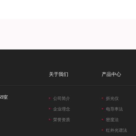
关于我们
产品中心
59室
公司简介
折光仪
企业理念
电导率法
荣誉资质
密度法
红外光谱法