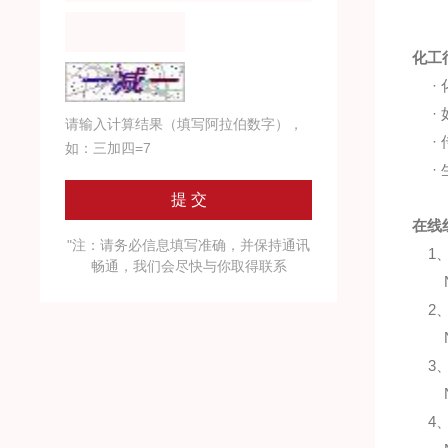
化工
· 化
· 如
请输入计算结果（填写阿拉伯数字），
· 传
如：三加四=7
· 生
在线
"注：请务必信息填写准确，并保持通讯
1、实
畅通，我们会尽快与你取得联系
NIR
2、无
NIR
3、不
NIR
4、