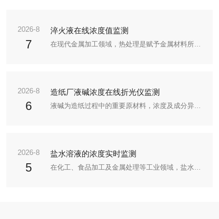
2026-8
淬火液在线浓度值监测
7
在现代金属加工领域，热处理是赋予金属材料所需性能的关键工序，而淬火则是其中最核心的环节之一。淬火液浓度在线监测杭州谱石科技OCA950浓度仪控制工件最终的力学性能和尺寸精度。淬火液是一种用于将高温金属工件快速冷却以实现马氏体相变，从而提高其硬度和强度的工艺介质。与传统的水和油相比，现代淬火液，尤其是水基高分子聚合物淬火液，具有更多可调控的特性。PAG（聚醚类）淬火液：这是目前应用广泛的水溶性淬火液。其核心成分是聚烷撑二醇（PolyalkyleneGlycol），通过改变PAG...
2026-8
造纸厂液碱浓度在线折光仪监测
6
液碱为造纸过程中的重要原材料，浓度及成分异常影响重大。某纸业传统人工检测流程存在诸多痛点，需优化。针对痛点，部署基于折射率原理的在线检测系统，搭载专用分析仪及清洗组件，保障精准。系统可自动识别液碱、实时检测报警，具备浓度计算、数据关联、全自动运行及存档导出功能。该系统可解决传统痛点，实现液碱检测高效精准自动化，降低风险与成本。液碱是造纸过程中的重要原材料，一旦出现浓度不达标，或者来料卸车的成分出错，将对企业造成重大损失。因此需要我们做好液碱的快速识别与浓度检测的工作。某纸业公...
2026-8
盐水溶液的浓度实时监测
5
在化工、食品加工及金属处理等工业领域，盐水溶液的浓度控制是保障生产稳定性与产品品质的核心环节。传统依赖人工取样检测的方式存在效率低、误差大、响应滞后等弊端，难以满足现代化生产对精准度与一致性的要求。杭州谱石科技OCA950盐水在线浓度计的推出，通过集成在线折光仪技术，为液体生产线工艺提供了智能化解决方案，重塑了浓度管理的作业模式。氯化钠是什么氯化钠(Sodiumchloride)，化学式NaCl，无色立方结晶或白色结晶，其来源主要是在海水中，是食盐的主要成分，无色立方结晶或细...