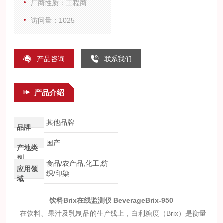
厂商性质：工程商
访问量：1025
产品咨询
联系我们
产品介绍
其他品牌
品牌
国产
产地类
别
食品/农产品,化工,纺
应用领
织/印染
域
饮料Brix在线监测
仪
BeverageBrix-950
在饮料、果汁及乳制品的生产线上，白利糖度（Brix）是衡量