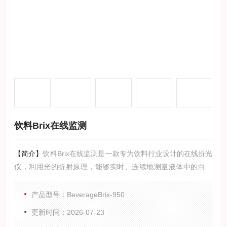
饮料Brix在线监测
【简介】
饮料Brix在线监测是一款专为饮料行业设计的在线折光
仪，利用光的折射原理，能够实时、连续地测量液体中的白利
糖度（Brix）。它有效替代了传统人工取样，帮助生产管理者在
任何时刻都能精准掌握糖浆浓度，确保产品口感稳定，提升生
产品型号：BeverageBrix-950
产自动化水平。
更新时间：2026-07-23