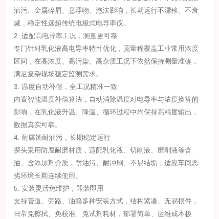
油污、金属碎屑、悬浮物、泡沫影响，长期运行不漂移、不衰
减，稳定性远超传统电极式电导率仪。
2. 适配高电导率工况，测量更可靠
专门针对乳化液高电导率特性优化，宽量程覆盖工业常用浓度
区间，在高浓度、高污染、高杂质工况下依然保持测量准确，
满足复杂现场稳定监测需求。
3. 温度自动补偿，全工况精准一致
内置智能温度补偿算法，自动消除温度对电导率与浓度换算的
影响，在乳化液升温、降温、循环过程中均保持高精度输出，
数据真实可靠。
4. 耐腐蚀耐油污，长期稳定运行
探头采用防腐耐磨材质，适配乳化液、切削液、磨削液等含
油、含添加剂介质，耐油污、耐冲刷、不易结垢，适应车间恶
劣环境长期连续使用。
5. 安装灵活免维护，即装即用
支持管道、旁路、油箱多种安装方式，结构紧凑、无易损件，
日常免擦拭、免校准、免试剂耗材，部署简单、运维成本极