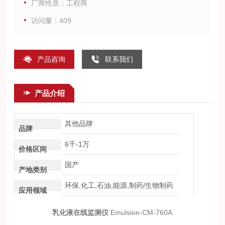
厂商性质：工程商
更换全过程提供稳定可靠的在线检测与自动控制方案。
访问量：409
产品咨询
联系我们
产品介绍
其他品牌
品牌
6千-1万
价格区间
国产
产地类别
环保,化工,石油,能源,制药/生物制药
应用领域
乳化液在线监测
仪
Emulsion-CM-760A