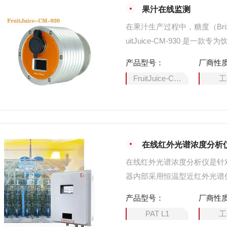
果汁在线监测
在果汁生产过程中，糖度（Br
uitJuice-CM-930 
备采用全不锈钢卫生型结构，
产品型号：
厂商性
折射率并转化为糖度值。它解
FruitJuice-CM-930
工
产过程中因人工滞后导致的批
在线红外光谱浓度分析
在线红外光谱浓度分析仪是针
器内部采用恒温型近红外光谱
件下长久稳定工作。仪器配套
产品型号：
厂商性
通池及漫反射探头根据用户场
PAT L1
工
制，在严苛温度、酸碱度和压