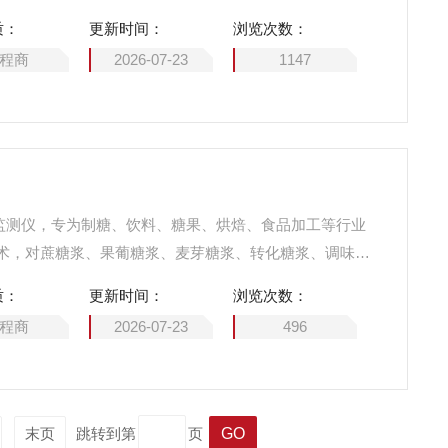
决番茄酱高黏、含果肉颗粒、易挂壁、高温熬煮等工况下
质：
更新时间：
浏览次数：
维护繁琐等痛点，助力番茄酱生产实现浓度精准控制、品
程商
2026-07-23
1147
效率全面提升。
浓度在线监测仪，专为制糖、饮料、糖果、烘焙、食品加工等行业
术，对蔗糖浆、果葡糖浆、麦芽糖浆、转化糖浆、调味糖
度实时监测，提升过程稳定性、保障产品甜度一致，是糖
质：
更新时间：
浏览次数：
标准化生产的关键智能检测设备。
程商
2026-07-23
496
末页
跳转到第
页