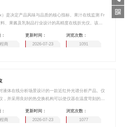
ix）是决定产品风味与品质的核心指标。果汁在线监测 Fr
是一款专为饮料、果酱及乳制品行业设计的高精度在线折光仪。该设
能够直接安装在管道或罐体上，实时、连续地测量液体的
质：
更新时间：
浏览次数：
决了传统人工取样和离线检测的繁琐流程，有效解决了生
程商
2026-07-23
1091
次质量波动问题，是实现果汁生产自动化、标准
仪
对液体在线分析场景设计的一款近红外光谱分析产品。仪
仪，并采用良好的热交换机构可以使仪器在温度苛刻的条
有防爆款和普通款供用户选择，配套的液体采样探头、流
质：
更新时间：
浏览次数：
景可适配选择，所选采样附件根据不同工况条件可进行定
程商
2026-07-23
1077
力等条件下可长久稳定工作。