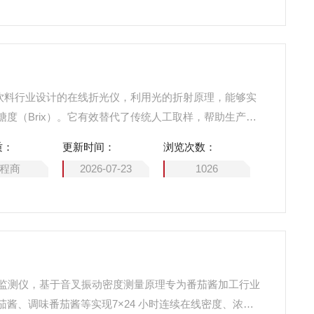
为饮料行业设计的在线折光仪，利用光的折射原理，能够实
度（Brix）。它有效替代了传统人工取样，帮助生产管
糖浆浓度，确保产品口感稳定，提升生产自动化水平。
质：
更新时间：
浏览次数：
程商
2026-07-23
1026
番茄酱在线监测仪，基于音叉振动密度测量原理专为番茄酱加工行业
酱、调味番茄酱等实现7×24 小时连续在线密度、浓