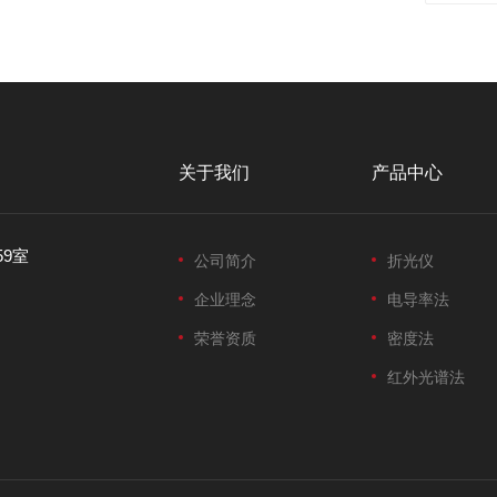
关于我们
产品中心
59室
公司简介
折光仪
企业理念
电导率法
荣誉资质
密度法
红外光谱法