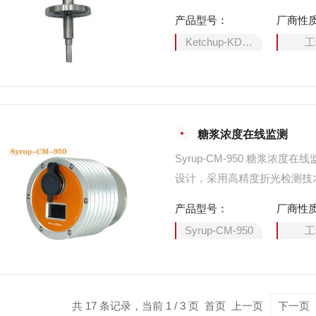
度、固形物含量实时监测，解
产品型号：
厂商性
传统检测不准、滞后、易堵、
Ketchup-KDM280
工
质高度统一、能耗大幅降低、
糖浆浓度在线监测
Syrup‑CM‑950 糖浆
设计，采用高精度折光检测技
浆等实现全天候在线浓度、温
产品型号：
厂商性
浆熬煮、浓缩、调配、过滤、
Syrup-CM-950
工
共 17 条记录，当前 1 / 3 页 首页 上一页
下一页