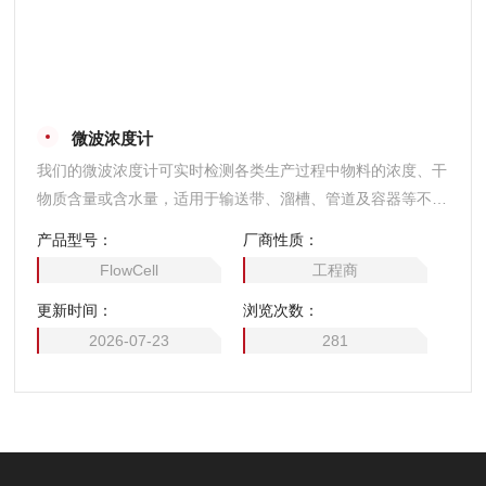
微波浓度计
我们的微波浓度计可实时检测各类生产过程中物料的浓度、干
物质含量或含水量，适用于输送带、溜槽、管道及容器等不同
工况环境。$n我们的微波系统可广泛应用于食品工业、发电
产品型号：
厂商性质：
站、矿山、造纸厂等诸多不同行业。为满足这些多元化行业的
FlowCell
工程商
需求，我们提供了丰富的传感器选择和技术特性（如动态特
更新时间：
浏览次数：
性、频率等），以满足其多样化需求。
2026-07-23
281