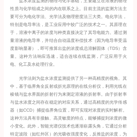
盐水浓度监测的物理与化学基础，主要建立在溶液的物理
性质与化学组成之间的内在联系之上。目前主流的监测方法主
要可分为电化学法、光学法及物理密度法三大类。电化学法，
特别是电导率法，是工业应用中较广泛的技术之一。其原理在
于，溶液中离子的浓度与种类直接决定了其导电能力。通过测
量溶液的电导率，并结合自动温度补偿技术（因为电导率受温
度影响显著），即可推算出盐的浓度或总溶解固体（TDS）含
量。这种方法响应迅速，适合连续在线监测，广泛应用于火
电、化工及水处理行业。
光学法则为盐水浓度监测提供了另一种高精度的视角。其
中，基于临界角全反射或折光原理的在线分析仪，利用光线在
棱镜与盐水界面的折射行为来测定溶液的折射率。由于折射率
与盐水浓度之间存在稳定的对应关系，通过高精度的光学传感
器（如CCD）捕捉临界角位置，即可实现对浓度的实时解析。
这种方法具有非接触、高灵敏度的特点，能够捕捉到浓度的微
小变化。此外，智能光谱仪技术也逐渐崭露头角，它通过分析
特定波段（如红外区）的光吸收强度变化，反推盐的浓度，为